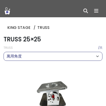
0
KING STAGE
TRUSS
TRUSS 25×25
TRUSS
/只
萬用角度