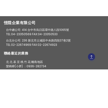
愷陞企業有限公司
台中總公司: 414 台中市烏日區環中路八段1065號
TEL:04-23350569 FAX:04-23350533
台北分公司: 236 新北市土城區中央路四段37巷2號
TEL:02-22674969 FAX:02-22674923
聯絡最近的業務
北.北.基.宜.桃.竹.花.離島地區
欒柄樟(小胖) ：0936-282734
Line ：0936282734
苗.中.彰.投.雲.嘉
陳忠杉(阿杉) ：0923-128450
Line ：0923128450
台南.高雄.屏東.台東
欒宥賢(阿虎) ：0912-436163
Line ：oscar1009