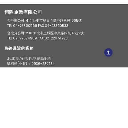
愷陞企業有限公司
台中總公司: 414 台中市烏日區環中路八段1065號
TEL:04-23350569 FAX:04-23350533
台北分公司: 236 新北市土城區中央路四段37巷2號
TEL:02-22674969 FAX:02-22674923
聯絡最近的業務
北.北.基.宜.桃.竹.花.離島地區
欒柄樟(小胖) ：0936-282734
Line ：0936282734
苗.中.彰.投.雲.嘉
陳忠杉(阿杉) ：0923-128450
Line ：0923128450
台南.高雄.屏東.台東
欒宥賢(阿虎) ：0912-436163
Line ：oscar1009