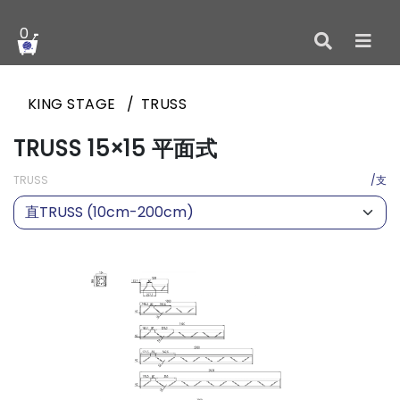
0
KING STAGE
TRUSS
TRUSS 15×15 平面式
TRUSS
/支
直TRUSS (10cm-200cm)