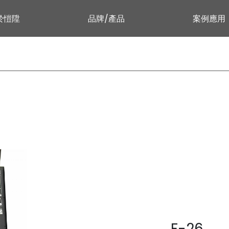
於愷陞
品牌/產品
案例應用
F-26