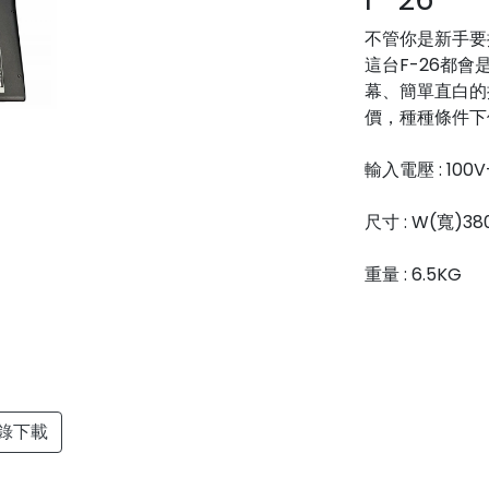
不管你是新手要
這台F-26都
幕、簡單直白的
價，種種條件下
輸入電壓 : 100V
尺寸 : W(寬)3
重量 : 6.5KG
錄下載