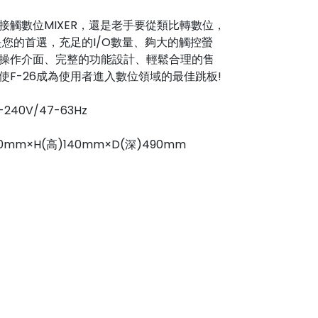
接觸數位MIXER，還是老手要從類比轉數位，
會是您的首選，充足的I/O數量、夠大的觸控螢
操作介面、完整的功能設計、輕鬆合理的售
使F-26成為使用者進入數位領域的最佳跳板!
-240V/47-63Hz
80mm×H(高)140mm×D(深)490mm