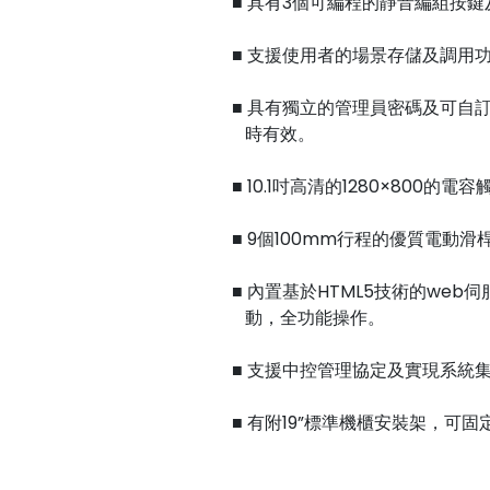
■ 具有3個可編程的靜音編組按鍵
■ 支援使用者的場景存儲及調用
■ 具有獨立的管理員密碼及可自
時有效。
■ 10.1吋高清的1280×800
■ 9個100mm行程的優質電動
■ 內置基於HTML5技術的web伺
動，全功能操作。
■ 支援中控管理協定及實現系統
■ 有附19”標準機櫃安裝架，可