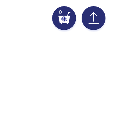
0
苗.中.彰.投.雲.嘉
台南.高雄.屏東.台東
陳忠杉(阿杉) ：0923-
欒宥賢(阿虎) ：0912-
128450
436163
Line ：0923128450
Line ：oscar1009