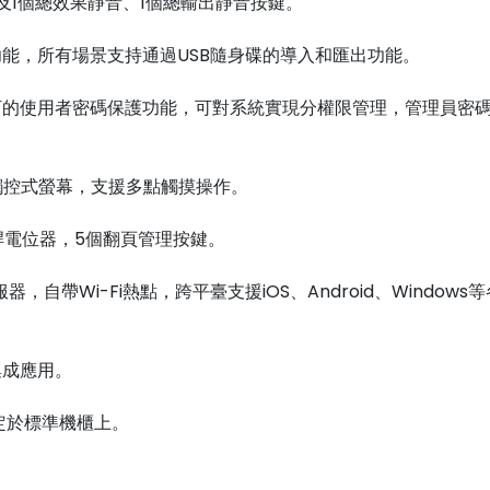
及1個總效果靜音、1個總輸出靜音按鍵。
功能，所有場景支持通過USB隨身碟的導入和匯出功能。
訂的使用者密碼保護功能，可對系統實現分權限管理，管理員密
的電容觸控式螢幕，支援多點觸摸操作。
滑桿電位器，5個翻頁管理按鍵。
服器，自帶Wi-Fi熱點，跨平臺支援iOS、Android、Wind
集成應用。
固定於標準機櫃上。