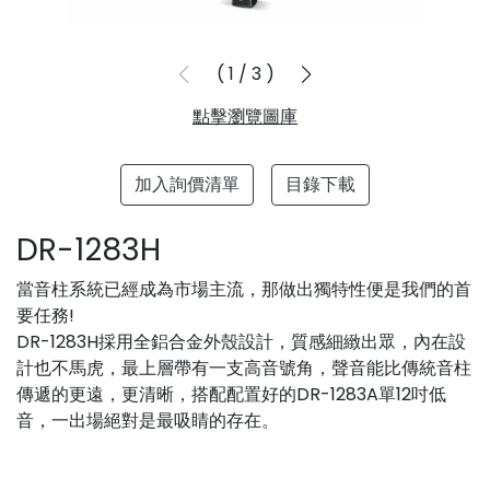
1
/
3
點擊瀏覽圖庫
加入詢價清單
目錄下載
DR-1283H
當音柱系統已經成為市場主流，那做出獨特性便是我們的首
要任務!
DR-1283H採用全鋁合金外殼設計，質感細緻出眾，內在設
計也不馬虎，最上層帶有一支高音號角，聲音能比傳統音柱
傳遞的更遠，更清晰，搭配配置好的DR-1283A單12吋低
音，一出場絕對是最吸睛的存在。