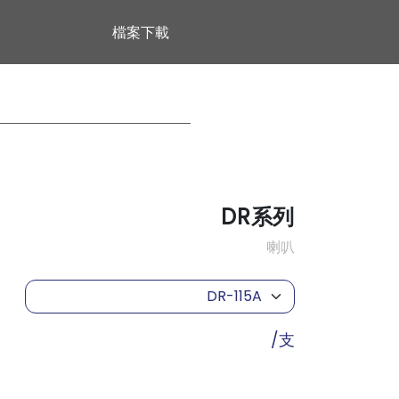
檔案下載
DR系列
喇叭
DR-115A
/支