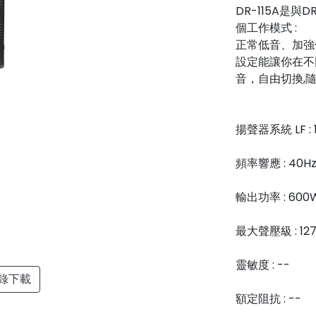
DR-115A是
個工作模式 :
正常低音、加強
設定能讓你在不
音，自由切換,
揚聲器系統 LF : 1
頻率響應 : 40Hz 
輸出功率 : 600
最大聲壓級 : 127d
靈敏度 : --
錄下載
額定阻抗 : --