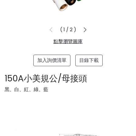
1
/
2
點擊瀏覽圖庫
加入詢價清單
目錄下載
150A小美規公/母接頭
黑、白、紅、綠、藍