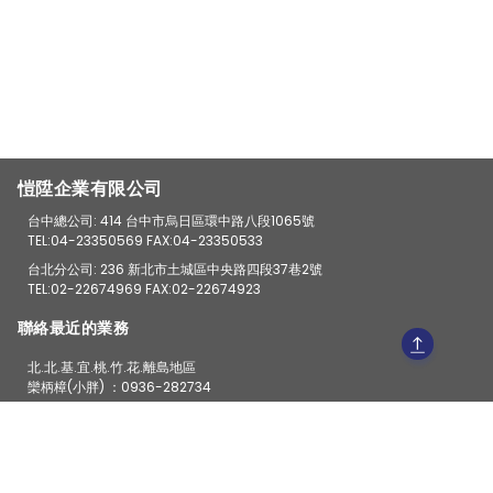
愷陞企業有限公司
台中總公司: 414 台中市烏日區環中路八段1065號
TEL:04-23350569 FAX:04-23350533
台北分公司: 236 新北市土城區中央路四段37巷2號
TEL:02-22674969 FAX:02-22674923
聯絡最近的業務
北.北.基.宜.桃.竹.花.離島地區
欒柄樟(小胖) ：0936-282734
Line ：0936282734
苗.中.彰.投.雲.嘉
陳忠杉(阿杉) ：0923-128450
Line ：0923128450