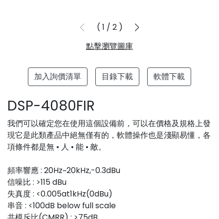
1
/
2
點擊瀏覽圖庫
加入詢價清單
目錄下載
軟體下載
DSP-4080FIR
我們可以確定您在使用這個設備前，可以在價格及規格上發
現它是此類產品中絕無僅有的，軟體操作也是淺顯易懂，各
項條件都是無 • 人 • 能 • 敵。
頻率響應 : 20Hz~20kHz,-0.3dBu
信噪比 : >115 dBu
失真度 : <0.005at1kHz(0dBu)
串音 : <100dB below full scale
共模斥比(CMRR) : >75dB