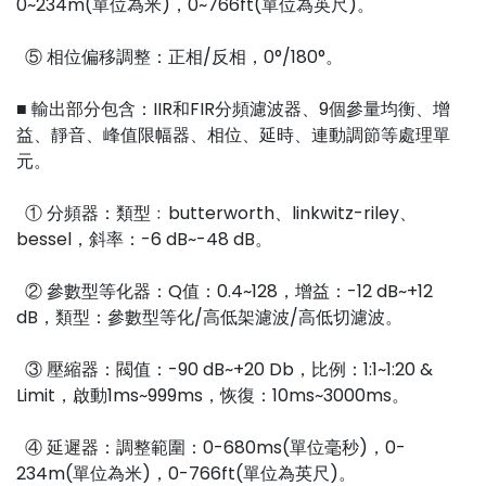
0~234m(單位為米)，0~766ft(單位為英尺)。
⑤ 相位偏移調整：正相/反相，0°/180°。
■ 輸出部分包含：IIR和FIR分頻濾波器、9個參量均衡、增
益、靜音、峰值限幅器、相位、延時、連動調節等處理單
元。
① 分頻器：類型﹕butterworth、linkwitz-riley、
bessel，斜率：-6 dB~-48 dB。
② 參數型等化器：Q值：0.4~128，增益：-12 dB~+12
dB，類型：參數型等化/高低架濾波/高低切濾波。
③ 壓縮器：閥值：-90 dB~+20 Db，比例：1:1~1:20 &
Limit，啟動1ms~999ms，恢復：10ms~3000ms。
④ 延遲器：調整範圍：0-680ms(單位毫秒)，0-
234m(單位為米)，0-766ft(單位為英尺)。