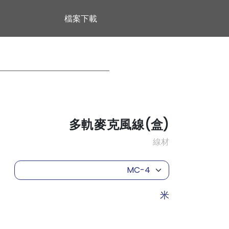
檔案下載
多軌麥克風線(盒)
線材
MC-4
米