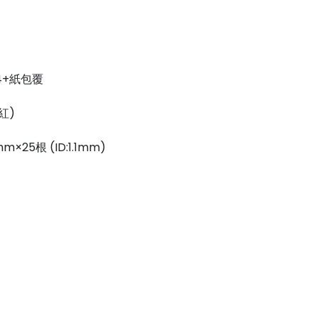
×4+紙包覆
、紅)
m×25根 (ID:1.1mm)