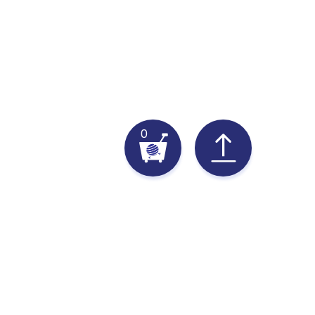
0
苗.中.彰.投.雲.嘉
台南.高雄.屏東.台東