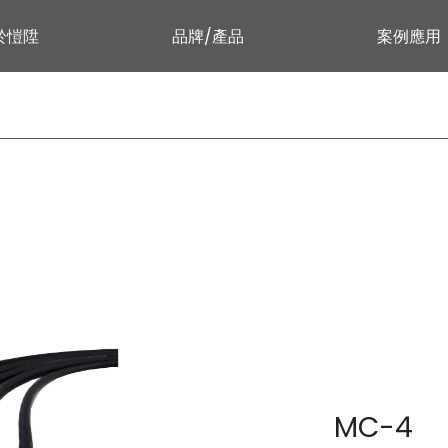
於愷陞
品牌/產品
案例應用
MC-4