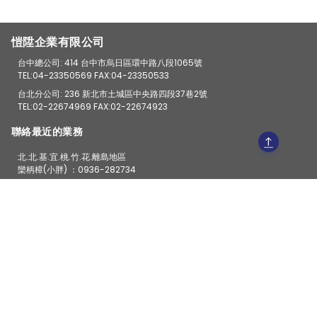
愷陞企業有限公司
台中總公司: 414 台中市烏日區環中路八段1065號
TEL:04-23350569 FAX:04-23350533
台北分公司: 236 新北市土城區中央路四段37巷2號
TEL:02-22674969 FAX:02-22674923
聯絡最近的業務
北.北.基.宜.桃.竹.花.離島地區
欒柄樟(小胖) ：0936-282734
Line ：0936282734
苗.中.彰.投.雲.嘉
陳忠杉(阿杉) ：0923-128450
Line ：0923128450
台南.高雄.屏東.台東
欒宥賢(阿虎) ：0912-436163
Line ：oscar1009