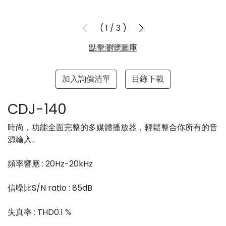
1
/
3
點擊瀏覽圖庫
加入詢價清單
目錄下載
CDJ-140
時尚，功能全面完整的多媒體播放器，輕鬆整合你所有的音
源輸入。
頻率響應 : 20Hz-20kHz
信噪比S/N ratio : 85dB
失真率 : THD0.1 %