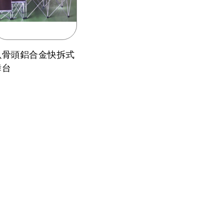
魚骨頭鋁合金快拆式
舞台