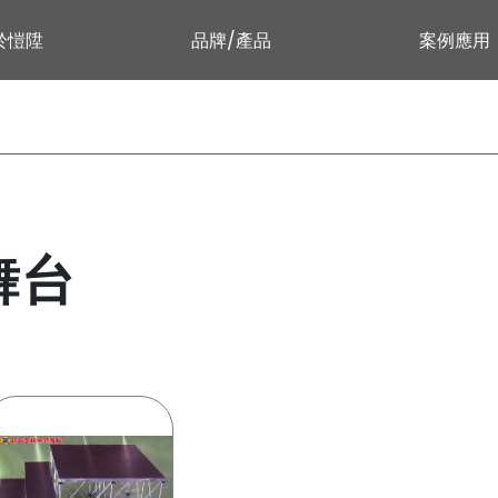
於愷陞
品牌/產品
案例應用
舞台