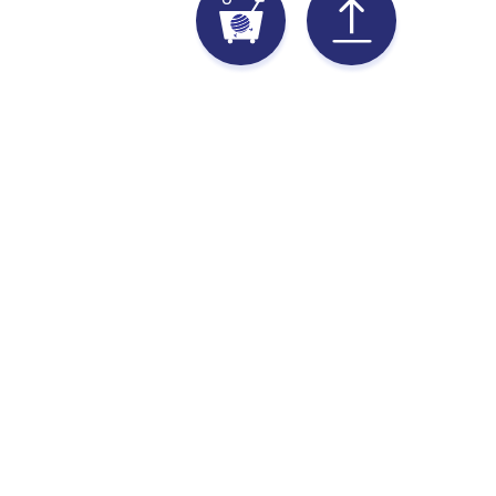
苗.中.彰.投.雲.嘉
台南.高雄.屏東.台東
陳忠杉(阿杉) ：0923-
欒宥賢(阿虎) ：0912-
128450
436163
Line ：0923128450
Line ：oscar1009